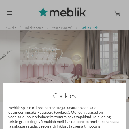
/
/
/
Avaleht
Kollektsioonid
Young (Noorte)
Fashion Pink
Cookies
Meblik Sp. z o.o. koos partneritega kasutab veebisaidi
Fashion Pink
optimeerimiseks küpsiseid (cookies). Mõned küpsised on
veebisaidi nõuetekohaseks toimimiseks vajalikud. Teie leping
teiste gruppidega võimaldab meil funktsioone paremini kohandada
ja isikupärastada, veebisaidi liiklust täpsemalt mõõta ja