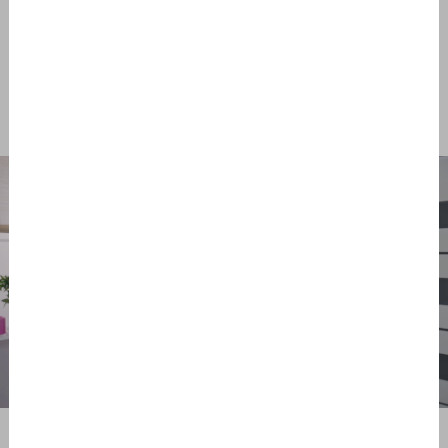
PROJEKTIDE
GALERII
Inspiratsioone
PROJEKT
TASUTA
Tutvu
meiega