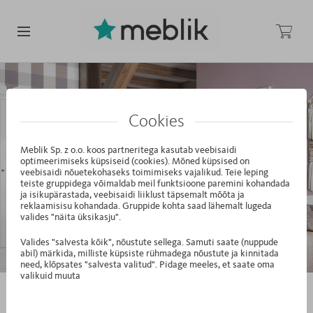
Cookies
Meblik Sp. z o.o. koos partneritega kasutab veebisaidi
optimeerimiseks küpsiseid (cookies). Mõned küpsised on
veebisaidi nõuetekohaseks toimimiseks vajalikud. Teie leping
teiste gruppidega võimaldab meil funktsioone paremini kohandada
ja isikupärastada, veebisaidi liiklust täpsemalt mõõta ja
reklaamisisu kohandada. Gruppide kohta saad lähemalt lugeda
valides "näita üksikasju".
Valides "salvesta kõik", nõustute sellega. Samuti saate (nuppude
abil) märkida, milliste küpsiste rühmadega nõustute ja kinnitada
need, klõpsates "salvesta valitud". Pidage meeles, et saate oma
valikuid muuta