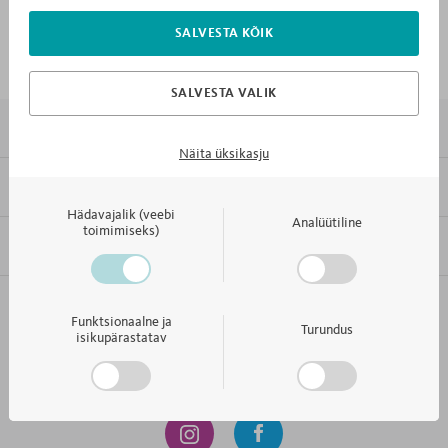
SALVESTA KÕIK
KONTROLLI
SALVESTA VALIK
7X MIKS MEBLIK
Näita üksikasju
KLIENDITEENINDUS
Hädavajalik (veebi
Analüütiline
toimimiseks)
INFORMATSIOON
KONTAKT JA KLIENDITEENINDUS
Funktsionaalne ja
Turundus
isikupärastatav
TUBA NAGU SINA ISE