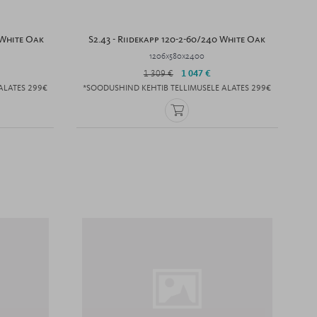
 White Oak
S2.43 - Riidekapp 120-2-60/240 White Oak
1206x580x2400
1 309 €
1 047 €
ALATES 299€
*SOODUSHIND KEHTIB TELLIMUSELE ALATES 299€