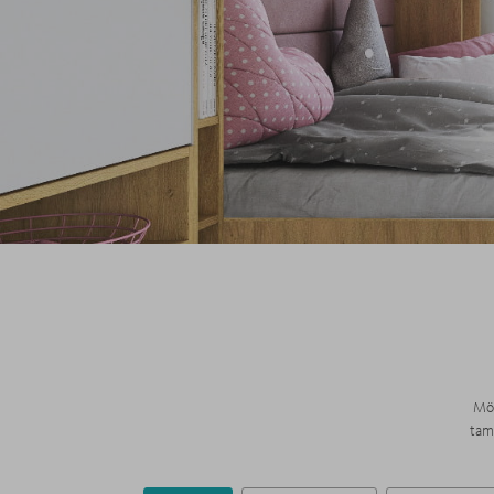
Möö
tam