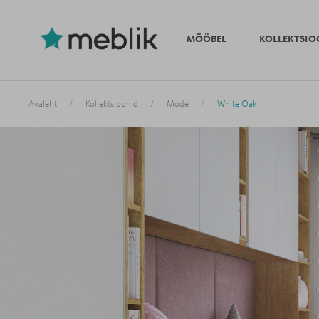
MÖÖBEL
KOLLEKTSIO
/
/
/
Avaleht
Kollektsioonid
Mode
White Oak