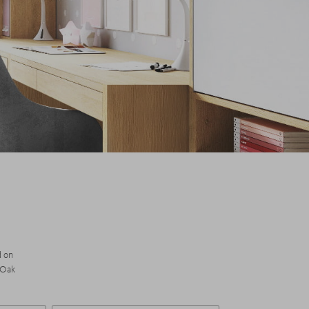
d on
 Oak