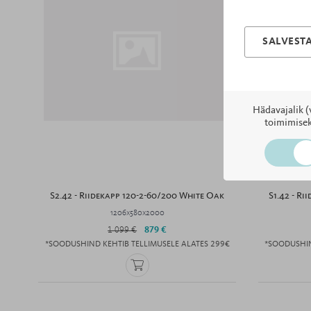
SALVESTA
Hädavajalik (
toimimisek
S2.42 - Riidekapp 120-2-60/200 White Oak
S1.42 - R
1206x580x2000
1 099 €
879 €
*SOODUSHIND KEHTIB TELLIMUSELE ALATES 299€
*SOODUSHIN