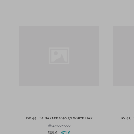
IW.44 - Seinakapp 1650-30 White Oak
IW.43 -
1654x300x1000
589 €
471 €