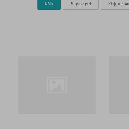
Kõik
Riidekapid
Kirjutusla