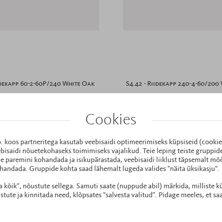
iidekapp 60-2-60P/240 White Oak
S4.42 - Riidekapp 240-4-60/200
612x580x2400
2400x580x2000
759 €
607 €
1 869 €
1 495 €
Cookies
D KEHTIB TELLIMUSELE ALATES 299€
*SOODUSHIND KEHTIB TELLIMUSELE 
o. koos partneritega kasutab veebisaidi optimeerimiseks küpsiseid (cooki
bisaidi nõuetekohaseks toimimiseks vajalikud. Teie leping teiste gruppi
e paremini kohandada ja isikupärastada, veebisaidi liiklust täpsemalt mõõ
handada. Gruppide kohta saad lähemalt lugeda valides "näita üksikasju".
ta kõik", nõustute sellega. Samuti saate (nuppude abil) märkida, milliste k
ute ja kinnitada need, klõpsates "salvesta valitud". Pidage meeles, et sa