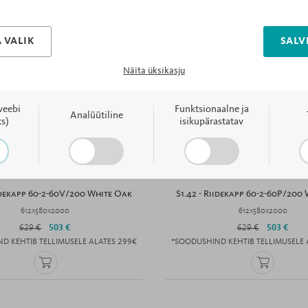
 VALIK
SALV
Näita üksikasju
veebi
Funktsionaalne ja
Analüütiline
s)
isikupärastatav
iidekapp 60-2-60V/200 White Oak
S1.42 - Riidekapp 60-2-60P/200
612x580x2000
612x580x2000
629 €
503 €
629 €
503 €
D KEHTIB TELLIMUSELE ALATES 299€
*SOODUSHIND KEHTIB TELLIMUSELE 