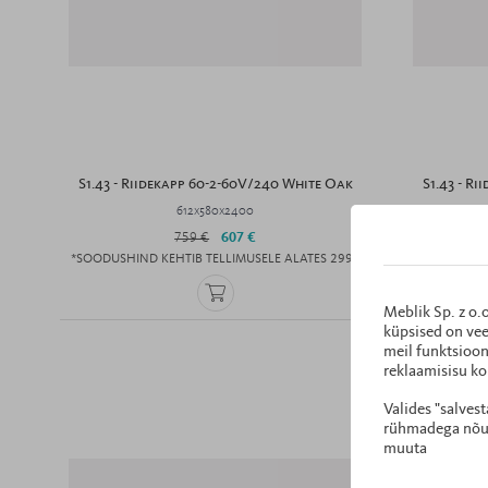
S1.43 - Riidekapp 60-2-60V/240 White Oak
S1.43 - R
612x580x2400
759 €
607 €
*SOODUSHIND KEHTIB TELLIMUSELE ALATES 299€
*SOODUSHIN
Meblik Sp. z o.
küpsised on vee
meil funktsioon
reklaamisisu ko
Valides "salves
rühmadega nõust
muuta