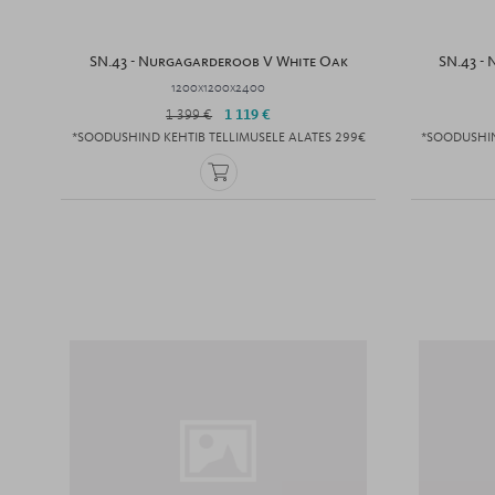
SN.43 - Nurgagarderoob V White Oak
SN.43 -
1200x1200x2400
1 399 €
1 119 €
*SOODUSHIND KEHTIB TELLIMUSELE ALATES 299€
*SOODUSHIN