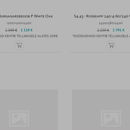
 Nurgagarderoob P White Oak
S4.43 - Riidekapp 240-4-60/240
1200x1200x2400
2400x580x2400
1 399 €
1 119 €
2 239 €
1 791 €
D KEHTIB TELLIMUSELE ALATES 299€
*SOODUSHIND KEHTIB TELLIMUSELE 