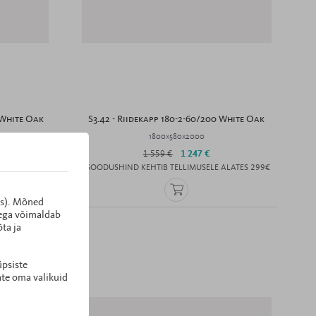
 White Oak
S3.42 - Riidekapp 180-2-60/200 White Oak
1800x580x2000
1 559 €
1 247 €
ALATES 299€
*SOODUSHIND KEHTIB TELLIMUSELE ALATES 299€
es). Mõned
dega võimaldab
ta ja
üpsiste
ate oma valikuid