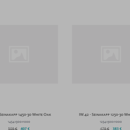
 Seinakapp 1450-30 White Oak
IW.42 - Seinakapp 1250-30 W
1454x300x1000
1254x300x1000
509 €
407 €
479 €
383 €