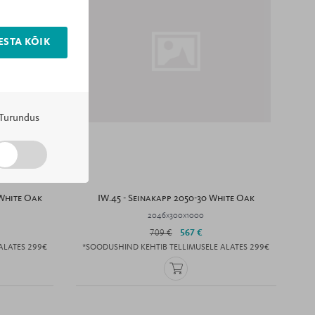
ESTA KÕIK
Turundus
 White Oak
IW.45 - Seinakapp 2050-30 White Oak
2046x300x1000
709 €
567 €
ALATES 299€
*SOODUSHIND KEHTIB TELLIMUSELE ALATES 299€