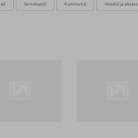
uad
Seinakapid
Kummutid
Voodid ja akses