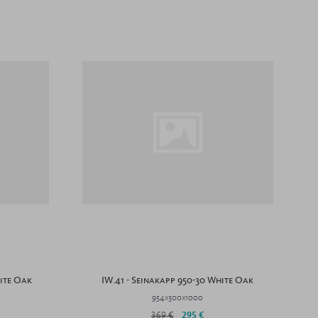
hite Oak
IW.41 - Seinakapp 950-30 White Oak
954x300x1000
369 €
295 €