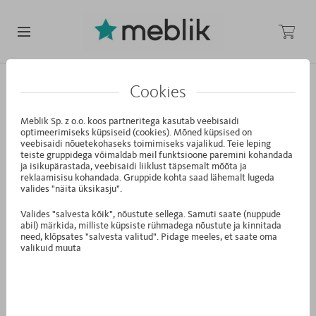
/
/
/
Avaleht
Mööbel ja aksessuaarid
Aksessuaarid
Madratsid
Cookies
MADRATSID
Meblik Sp. z o.o. koos partneritega kasutab veebisaidi
optimeerimiseks küpsiseid (cookies). Mõned küpsised on
veebisaidi nõuetekohaseks toimimiseks vajalikud. Teie leping
teiste gruppidega võimaldab meil funktsioone paremini kohandada
ja isikupärastada, veebisaidi liiklust täpsemalt mõõta ja
reklaamisisu kohandada. Gruppide kohta saad lähemalt lugeda
valides "näita üksikasju".
Valides "salvesta kõik", nõustute sellega. Samuti saate (nuppude
abil) märkida, milliste küpsiste rühmadega nõustute ja kinnitada
need, klõpsates "salvesta valitud". Pidage meeles, et saate oma
valikuid muuta