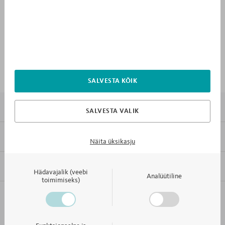
Sahtlitele
SALVESTA KÕIK
7X MIKS MEBLIK
SALVESTA VALIK
KLIENDITEENINDUS
Näita üksikasju
INFORMATSIOON
Hädavajalik (veebi
Analüütiline
toimimiseks)
KONTAKT JA KLIENDITEENINDUS