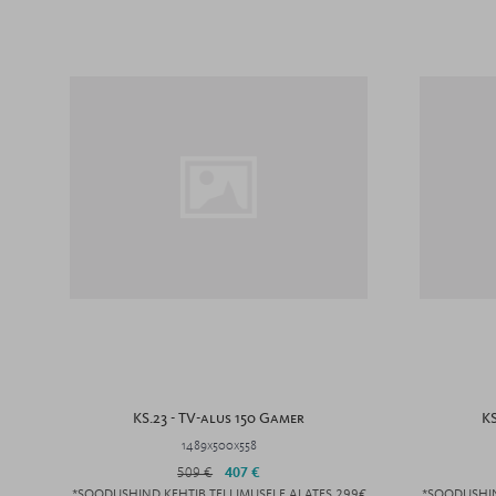
KS.23 - TV-alus 150 Gamer
KS
1489x500x558
509 €
407 €
*SOODUSHIND KEHTIB TELLIMUSELE ALATES 299€
*SOODUSHIN