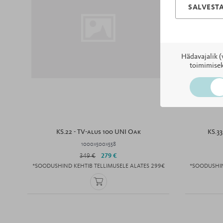
SALVESTA
Hädavajalik (
toimimisek
KS.22 - TV-alus 100 UNI Oak
KS.33
1000x500x558
349 €
279 €
*SOODUSHIND KEHTIB TELLIMUSELE ALATES 299€
*SOODUSHIN