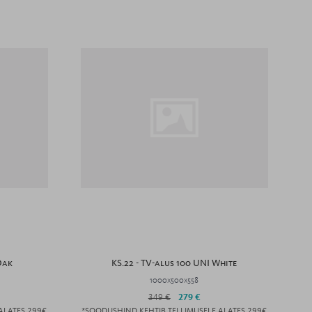
Oak
KS.22 - TV-alus 100 UNI White
1000x500x558
349 €
279 €
ALATES 299€
*SOODUSHIND KEHTIB TELLIMUSELE ALATES 299€