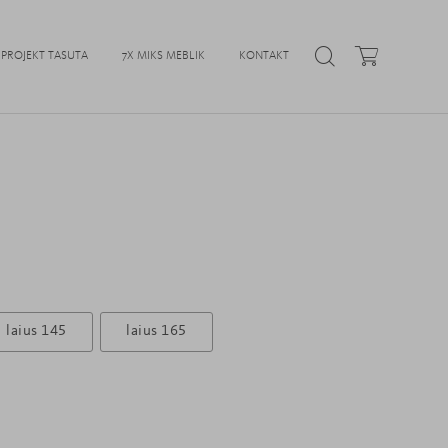
PROJEKT TASUTA
7X MIKS MEBLIK
KONTAKT
laius 145
laius 165