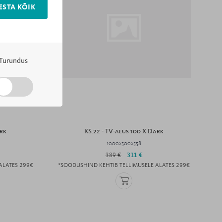
ESTA KÕIK
Turundus
ark
KS.22 - TV-alus 100 X Dark
1000x500x558
389 €
311 €
ALATES 299€
*SOODUSHIND KEHTIB TELLIMUSELE ALATES 299€