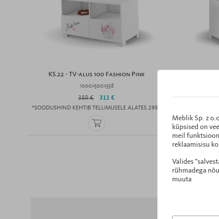
KS.22 - TV-alus 100 Fashion Pink
KS.
1000x500x558
389 €
311 €
*SOODUSHIND KEHTIB TELLIMUSELE ALATES 299€
*SOODUSHIN
Meblik Sp. z o.
küpsised on vee
meil funktsioon
reklaamisisu ko
Valides "salves
rühmadega nõust
muuta