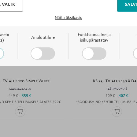
 VALIK
SALV
Näita üksikasju
veebi
Funktsionaalne ja
Analüütiline
s)
isikupärastatav
 - TV-alus 120 Simple White
KS.23 - TV-alus 150 X D
1240x424x450
1489x500x558
449 €
359 €
509 €
407 €
D KEHTIB TELLIMUSELE ALATES 299€
*SOODUSHIND KEHTIB TELLIMUSELE 