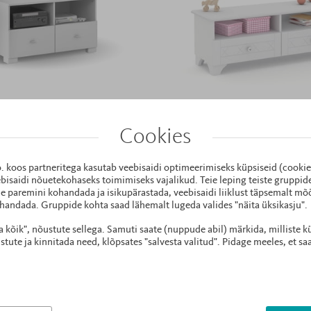
22 - TV-alus 100 Uni White
KS.33 - TV-alus 120 Royal 
1000x500x558
1240x424x450
Cookies
349 €
279 €
449 €
359 €
D KEHTIB TELLIMUSELE ALATES 299€
*SOODUSHIND KEHTIB TELLIMUSELE 
o. koos partneritega kasutab veebisaidi optimeerimiseks küpsiseid (cooki
bisaidi nõuetekohaseks toimimiseks vajalikud. Teie leping teiste gruppi
e paremini kohandada ja isikupärastada, veebisaidi liiklust täpsemalt mõõ
handada. Gruppide kohta saad lähemalt lugeda valides "näita üksikasju".
ta kõik", nõustute sellega. Samuti saate (nuppude abil) märkida, milliste k
ute ja kinnitada need, klõpsates "salvesta valitud". Pidage meeles, et sa