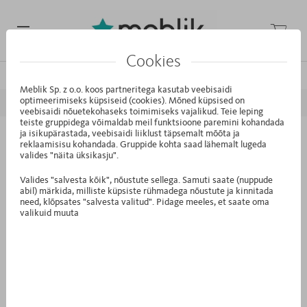
Cookies
/
/
/
Avaleht
Kollektsioonid
Kids (Laste)
Nordic Grey
Meblik Sp. z o.o. koos partneritega kasutab veebisaidi
optimeerimiseks küpsiseid (cookies). Mõned küpsised on
EELMINE
JÄRGMINE
veebisaidi nõuetekohaseks toimimiseks vajalikud. Teie leping
teiste gruppidega võimaldab meil funktsioone paremini kohandada
ja isikupärastada, veebisaidi liiklust täpsemalt mõõta ja
XA.13 - Mähkimisalus 55 kummutile
reklaamisisu kohandada. Gruppide kohta saad lähemalt lugeda
valides "näita üksikasju".
Kids White
Valides "salvesta kõik", nõustute sellega. Samuti saate (nuppude
abil) märkida, milliste küpsiste rühmadega nõustute ja kinnitada
need, klõpsates "salvesta valitud". Pidage meeles, et saate oma
valikuid muuta