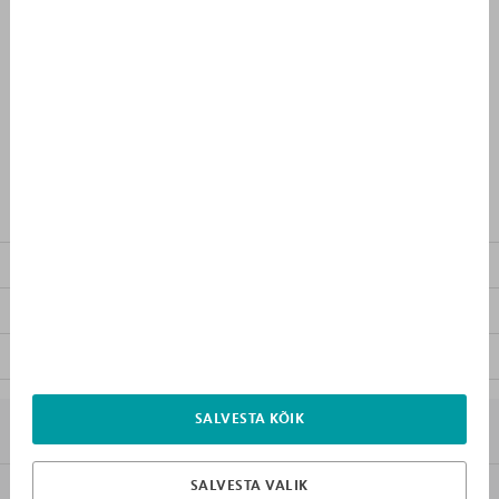
KUST OSTA
PÄEVAD
TUNNID
0
1
:
1
6
Eripakkumise lõpuni:
TOOTEKIRJELDUS
SEOTUD TOOTED
MUU MÖÖBEL KOLLEKTSIOONIS
FAILID ALLALAADIMISEKS
SALVESTA KÕIK
7X MIKS MEBLIK
SALVESTA VALIK
KLIENDITEENINDUS