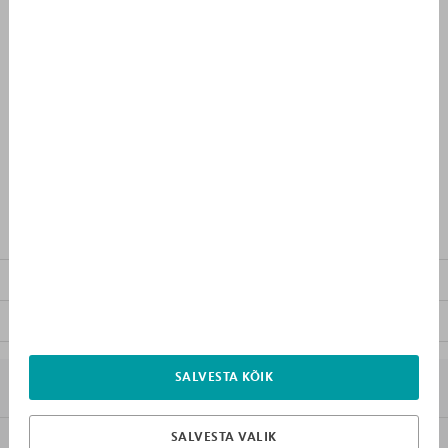
LISA OSTUNIMEKIRJA
KUST OSTA
PÄEVAD
TUNNID
0
4
:
1
7
Eripakkumise lõpuni:
TOOTEKIRJELDUS
MUU MÖÖBEL KOLLEKTSIOONIS
FAILID ALLALAADIMISEKS
SALVESTA KÕIK
7X MIKS MEBLIK
SALVESTA VALIK
KLIENDITEENINDUS