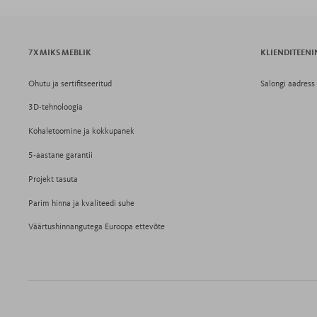
7X MIKS MEBLIK
KLIENDITEEN
Ohutu ja sertifitseeritud
Salongi aadress
3D-tehnoloogia
Kohaletoomine ja kokkupanek
5-aastane garantii
Projekt tasuta
Parim hinna ja kvaliteedi suhe
Väärtushinnangutega Euroopa ettevõte