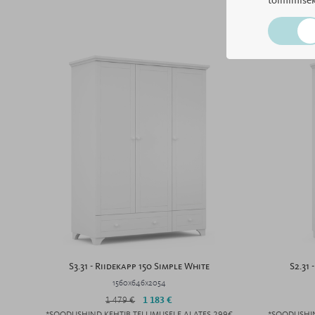
toimimisek
S3.31 - Riidekapp 150 Simple White
S2.31
1560x646x2054
1 479 €
1 183 €