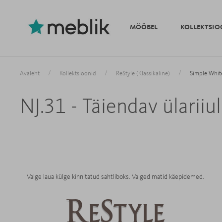
MÖÖBEL
KOLLEKTSIO
/
/
/
Avaleht
Kollektsioonid
ReStyle (Klassikaline)
Simple Whit
NJ.31 - Täiendav ülarii
Valge laua külge kinnitatud sahtliboks. Valged matid käepidemed.