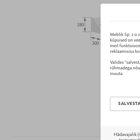
Meblik Sp. z o.
küpsised on vee
meil funktsioon
reklaamisisu ko
Valides "salves
rühmadega nõust
muuta
SALVESTA
Hädavajalik (