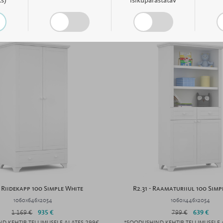
s)
isikupärastatav
 - Riidekapp 100 Simple White
R2.31 - Raamaturiiul 100 Simp
1060x646x2054
1060x446x2054
1 169 €
935 €
799 €
639 €