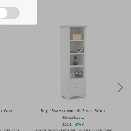
le White
R1.31 - Raamaturiiul 60 Simple White
660x446x2054
599 €
479 €