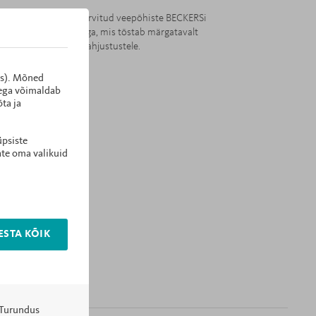
id, küljed ja iluliist värvitud veepõhiste BECKERSi
rastatud UV-kiirgusega, mis tõstab märgatavalt
ust mehaanilistele kahjustustele.
es). Mõned
ikaat.
dega võimaldab
ta ja
üpsiste
ate oma valikuid
ESTA KÕIK
Turundus