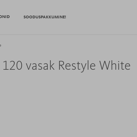
ONID
SOODUSPAKKUMINE!
e
ul 120 vasak Restyle White