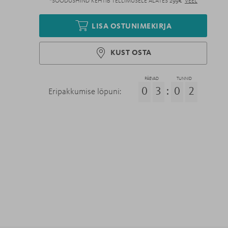
*SOODUSHIND KEHTIB TELLIMUSELE ALATES 299€
VEEL
LISA OSTUNIMEKIRJA
KUST OSTA
PÄEVAD
TUNNID
0
3
:
0
2
Eripakkumise lõpuni: