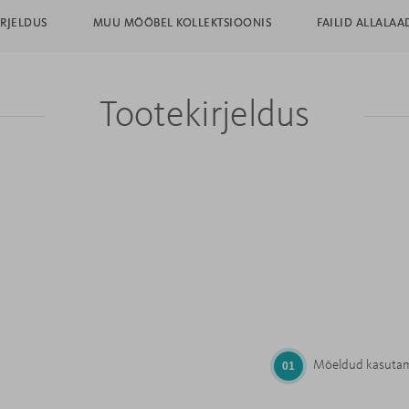
RJELDUS
MUU MÖÖBEL KOLLEKTSIOONIS
FAILID ALLALAA
Tootekirjeldus
Mõeldud kasutami