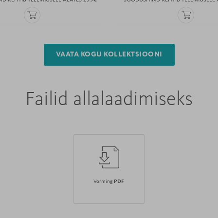
D KEHTIB TELLIMUSELE ALATES 299€
*SOODUSHIND KEHTIB TELLIMUSELE 
VAATA KOGU KOLLEKTSIOONI
Failid allalaadimiseks
Vorming
PDF