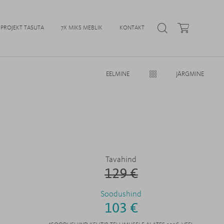
PROJEKT TASUTA
7X MIKS MEBLIK
KONTAKT
EELMINE
JÄRGMINE
Tavahind
129 €
Soodushind
103 €