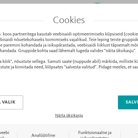
Sahtlite esipaneel
ökovärvidega, ka
Cookies
nende vastupidav
o. koos partneritega kasutab veebisaidi optimeerimiseks küpsiseid (cooki
TÜV ohutussertif
bisaidi nõuetekohaseks toimimiseks vajalikud. Teie leping teiste gruppi
e paremini kohandada ja isikupärastada, veebisaidi liiklust täpsemalt mõõ
handada. Gruppide kohta saad lähemalt lugeda valides "näita üksikasju".
ta kõik", nõustute sellega. Samuti saate (nuppude abil) märkida, milliste k
ute ja kinnitada need, klõpsates "salvesta valitud". Pidage meeles, et sa
 VALIK
SALV
Näita üksikasju
Muu mööbel kollektsioonis
veebi
Funktsionaalne ja
Analüütiline