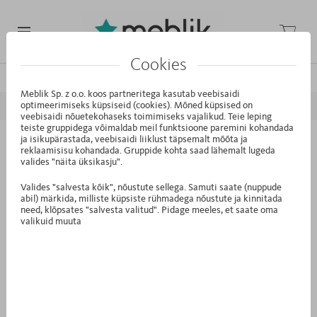
Cookies
/
/
/
Avaleht
Kollektsioonid
ReStyle (Klassikaline)
Simple White
Meblik Sp. z o.o. koos partneritega kasutab veebisaidi
optimeerimiseks küpsiseid (cookies). Mõned küpsised on
EELMINE
JÄRGMINE
veebisaidi nõuetekohaseks toimimiseks vajalikud. Teie leping
teiste gruppidega võimaldab meil funktsioone paremini kohandada
ja isikupärastada, veebisaidi liiklust täpsemalt mõõta ja
TK.31 - Voodi 90/200 Classic White
reklaamisisu kohandada. Gruppide kohta saad lähemalt lugeda
valides "näita üksikasju".
Valides "salvesta kõik", nõustute sellega. Samuti saate (nuppude
abil) märkida, milliste küpsiste rühmadega nõustute ja kinnitada
need, klõpsates "salvesta valitud". Pidage meeles, et saate oma
valikuid muuta