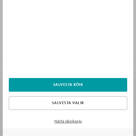
KUST OSTA
PÄEVAD
TUNNID
0
5
:
0
2
Eripakkumise lõpuni:
TOOTEKIRJELDUS
FAILID ALLALAADIMISEKS
SALVESTA KÕIK
7X MIKS MEBLIK
SALVESTA VALIK
KLIENDITEENINDUS
Vorming
PDF
Näita üksikasju
INFORMATSIOON