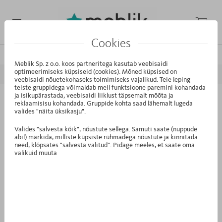
Cookies
/
/
Avaleht
Tooted
Riidekapp 150 Royal White
Meblik Sp. z o.o. koos partneritega kasutab veebisaidi
optimeerimiseks küpsiseid (cookies). Mõned küpsised on
veebisaidi nõuetekohaseks toimimiseks vajalikud. Teie leping
teiste gruppidega võimaldab meil funktsioone paremini kohandada
ja isikupärastada, veebisaidi liiklust täpsemalt mõõta ja
S3.31 - Riidekapp 150 Royal White
reklaamisisu kohandada. Gruppide kohta saad lähemalt lugeda
valides "näita üksikasju".
Valides "salvesta kõik", nõustute sellega. Samuti saate (nuppude
abil) märkida, milliste küpsiste rühmadega nõustute ja kinnitada
need, klõpsates "salvesta valitud". Pidage meeles, et saate oma
valikuid muuta