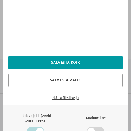
TOOTEKIRJELDUS
MUU MÖÖBEL KOLLEKTSIOONIS
FAILID ALLALAADIMISEKS
SALVESTA KÕIK
7X MIKS MEBLIK
SALVESTA VALIK
KLIENDITEENINDUS
Vorming
PDF
Näita üksikasju
INFORMATSIOON
Hädavajalik (veebi
Analüütiline
KONTAKT JA KLIENDITEENINDUS
toimimiseks)