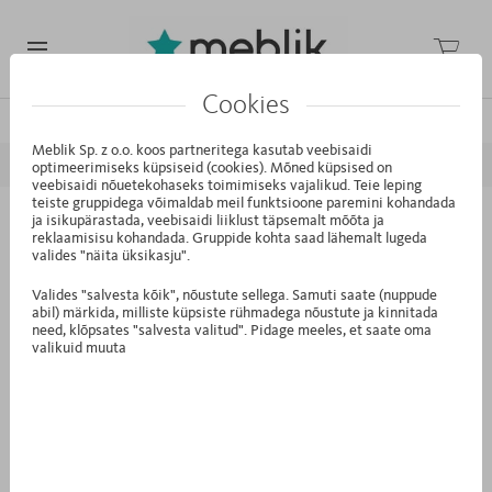
Cookies
/
/
/
Avaleht
Kollektsioonid
Mode
White Oak
Meblik Sp. z o.o. koos partneritega kasutab veebisaidi
EELMINE
JÄRGMINE
optimeerimiseks küpsiseid (cookies). Mõned küpsised on
veebisaidi nõuetekohaseks toimimiseks vajalikud. Teie leping
teiste gruppidega võimaldab meil funktsioone paremini kohandada
ja isikupärastada, veebisaidi liiklust täpsemalt mõõta ja
K2.41 - Kummut 120-2-45 White Oak
reklaamisisu kohandada. Gruppide kohta saad lähemalt lugeda
valides "näita üksikasju".
Valides "salvesta kõik", nõustute sellega. Samuti saate (nuppude
abil) märkida, milliste küpsiste rühmadega nõustute ja kinnitada
need, klõpsates "salvesta valitud". Pidage meeles, et saate oma
valikuid muuta