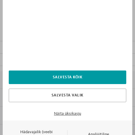
PÄEVAD
TUNNID
0
5
:
0
6
Eripakkumise lõpuni:
TOOTEKIRJELDUS
MUU MÖÖBEL KOLLEKTSIOONIS
FAILID ALLALAADIMISEKS
SALVESTA KÕIK
7X MIKS MEBLIK
SALVESTA VALIK
KLIENDITEENINDUS
Vorming
PDF
Näita üksikasju
INFORMATSIOON
Hädavajalik (veebi
KONTAKT JA KLIENDITEENINDUS
Analüütiline