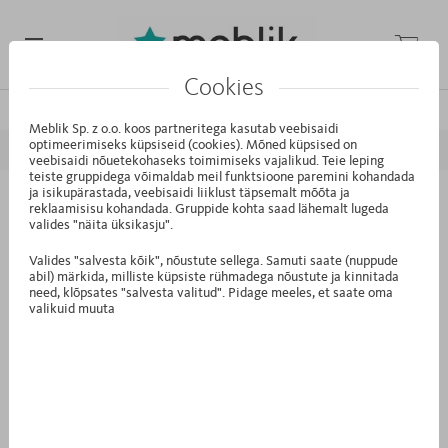
Cookies
/
/
/
Avaleht
Kollektsioonid
Mode
White Oak
Meblik Sp. z o.o. koos partneritega kasutab veebisaidi
optimeerimiseks küpsiseid (cookies). Mõned küpsised on
EELMINE
JÄRGMINE
veebisaidi nõuetekohaseks toimimiseks vajalikud. Teie leping
teiste gruppidega võimaldab meil funktsioone paremini kohandada
ja isikupärastada, veebisaidi liiklust täpsemalt mõõta ja
reklaamisisu kohandada. Gruppide kohta saad lähemalt lugeda
S4.42 - Riidekapp 240-4-60/200
valides "näita üksikasju".
White Oak
Valides "salvesta kõik", nõustute sellega. Samuti saate (nuppude
abil) märkida, milliste küpsiste rühmadega nõustute ja kinnitada
need, klõpsates "salvesta valitud". Pidage meeles, et saate oma
valikuid muuta