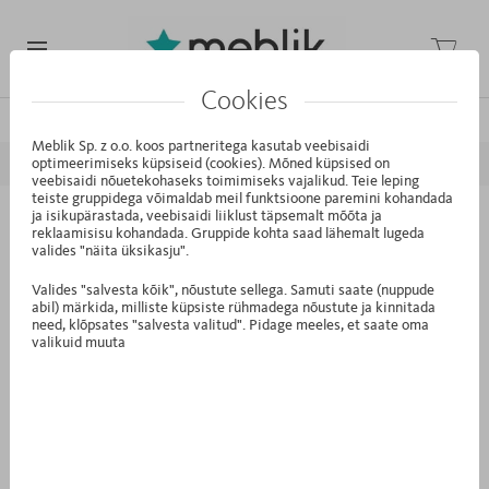
Cookies
/
/
/
Avaleht
Kollektsioonid
Mode
White Oak
Meblik Sp. z o.o. koos partneritega kasutab veebisaidi
optimeerimiseks küpsiseid (cookies). Mõned küpsised on
EELMINE
JÄRGMINE
veebisaidi nõuetekohaseks toimimiseks vajalikud. Teie leping
teiste gruppidega võimaldab meil funktsioone paremini kohandada
ja isikupärastada, veebisaidi liiklust täpsemalt mõõta ja
PD.4N - Voodi Double 90-N White
reklaamisisu kohandada. Gruppide kohta saad lähemalt lugeda
valides "näita üksikasju".
Oak
Valides "salvesta kõik", nõustute sellega. Samuti saate (nuppude
abil) märkida, milliste küpsiste rühmadega nõustute ja kinnitada
need, klõpsates "salvesta valitud". Pidage meeles, et saate oma
valikuid muuta