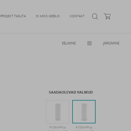
PROJEKT TASUTA
7X MIKS MEBLIK
KONTAKT
EELMINE
JÄRGMINE
SAADAOLEVAD VALIKUD
RIIDEKAPP 50
RIIDEKAPP 50