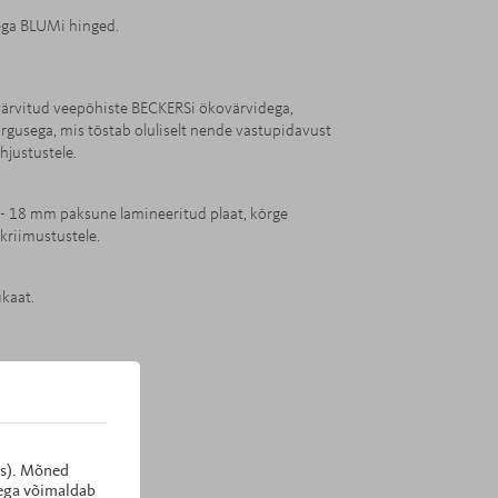
ga BLUMi hinged.
värvitud veepõhiste BECKERSi ökovärvidega,
rgusega, mis tõstab oluliselt nende vastupidavust
hjustustele.
 - 18 mm paksune lamineeritud plaat, kõrge
kriimustustele.
ikaat.
es). Mõned
dega võimaldab