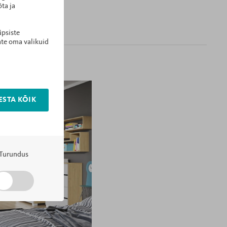
ta ja
üpsiste
ate oma valikuid
ESTA KÕIK
Turundus