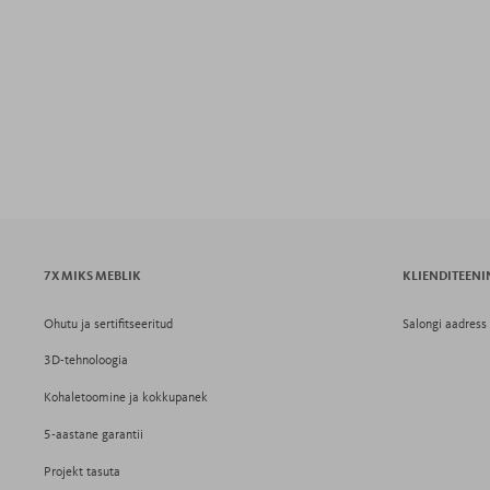
7X MIKS MEBLIK
KLIENDITEEN
Ohutu ja sertifitseeritud
Salongi aadress
3D-tehnoloogia
Kohaletoomine ja kokkupanek
5-aastane garantii
Projekt tasuta