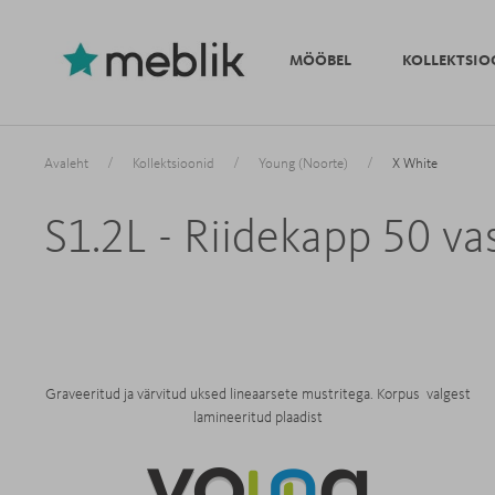
MÖÖBEL
KOLLEKTSIO
/
/
/
Avaleht
Kollektsioonid
Young (Noorte)
X White
S1.2L - Riidekapp 50 va
Graveeritud ja värvitud uksed lineaarsete mustritega. Korpus valgest
lamineeritud plaadist