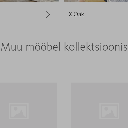
X Oak
Muu mööbel kollektsioonis