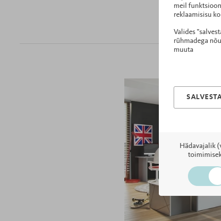
meil funktsioon
reklaamisisu ko
Valides "salves
rühmadega nõust
muuta
SALVESTA
Hädavajalik (
toimimisek