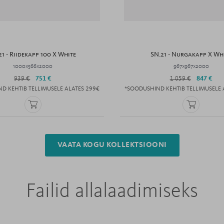
21 - Riidekapp 100 X White
SN.21 - Nurgakapp X Wh
1000x566x2000
967x967x2000
939 €
751 €
1 059 €
847 €
D KEHTIB TELLIMUSELE ALATES 299€
*SOODUSHIND KEHTIB TELLIMUSELE 
VAATA KOGU KOLLEKTSIOONI
Failid allalaadimiseks