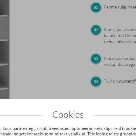
Pehme sulgumise
Riidekapi uksed 
karastatud UV-kii
mehaanilistele ka
Riidekapi korpus
vastupidavusega 
TÜV ohutussertif
Cookies
o. koos partneritega kasutab veebisaidi optimeerimiseks küpsiseid (cooki
bisaidi nõuetekohaseks toimimiseks vajalikud. Teie leping teiste gruppi