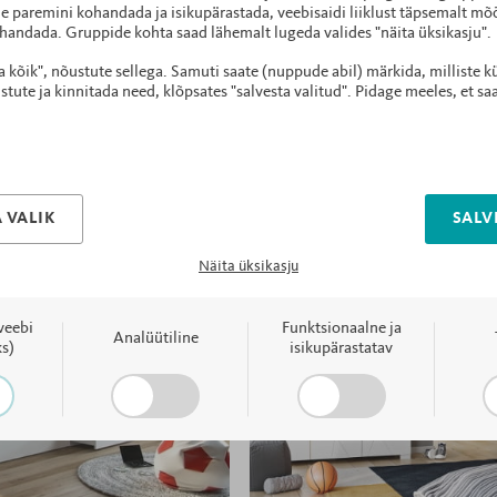
e paremini kohandada ja isikupärastada, veebisaidi liiklust täpsemalt mõõ
handada. Gruppide kohta saad lähemalt lugeda valides "näita üksikasju".
ta kõik", nõustute sellega. Samuti saate (nuppude abil) märkida, milliste k
Värvivalikud
ute ja kinnitada need, klõpsates "salvesta valitud". Pidage meeles, et sa
 VALIK
SALV
Näita üksikasju
veebi
Funktsionaalne ja
Analüütiline
s)
isikupärastatav