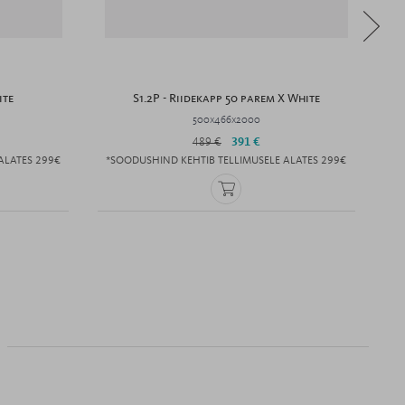
ite
S1.2P - Riidekapp 50 parem X White
500x466x2000
489 €
391 €
ALATES 299€
*SOODUSHIND KEHTIB TELLIMUSELE ALATES 299€