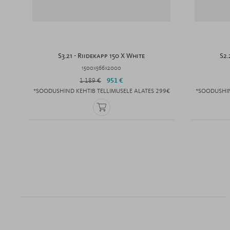
S3.21 - Riidekapp 150 X White
S2.
1500x566x2000
1 189 €
951 €
*SOODUSHIND KEHTIB TELLIMUSELE ALATES 299€
*SOODUSHIN