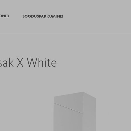
ONID
SOODUSPAKKUMINE!
sak X White