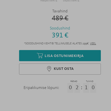
PAREM X WHITE
VASAK X WHITE
Tavahind
489 €
Soodushind
391 €
*SOODUSHIND KEHTIB TELLIMUSELE ALATES 299€
VEEL
LISA OSTUNIMEKIRJA
KUST OSTA
PÄEVAD
TUNNID
0
2
:
1
0
Eripakkumise lõpuni: